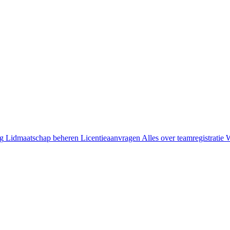
ng
Lidmaatschap beheren
Licentieaanvragen
Alles over teamregistratie
W