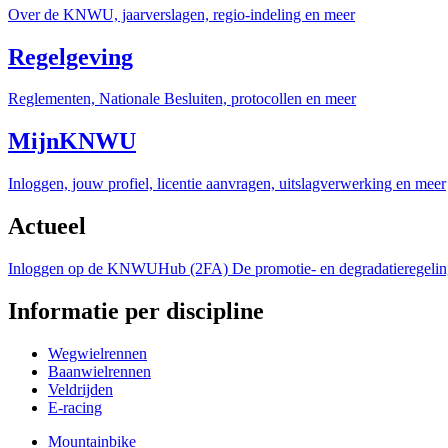
Over de KNWU, jaarverslagen, regio-indeling en meer
Regelgeving
Reglementen, Nationale Besluiten, protocollen en meer
MijnKNWU
Inloggen, jouw profiel, licentie aanvragen, uitslagverwerking en meer
Actueel
Inloggen op de KNWUHub (2FA)
De promotie- en degradatieregeli
Informatie per discipline
Wegwielrennen
Baanwielrennen
Veldrijden
E-racing
Mountainbike