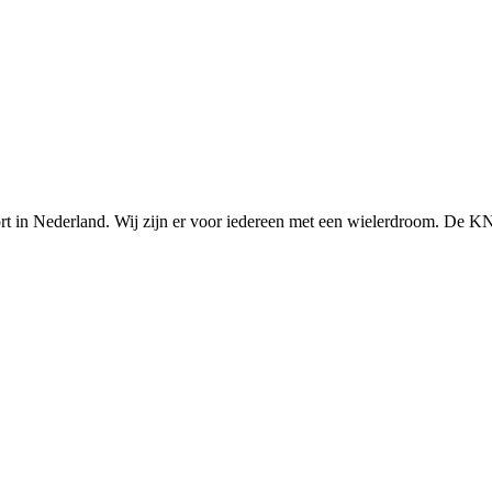
n Nederland. Wij zijn er voor iedereen met een wielerdroom. De KNWU 
Knowledge Base Software powered by Helpjuice