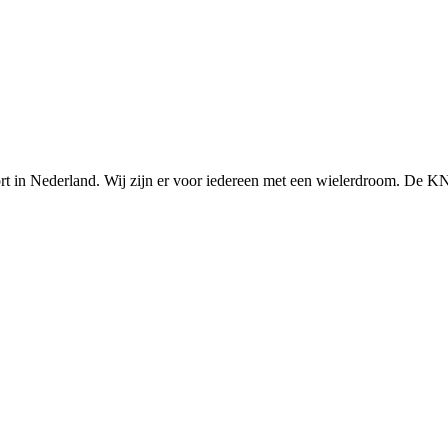
n Nederland. Wij zijn er voor iedereen met een wielerdroom. De KNWU 
Knowledge Base Software powered by Helpjuice