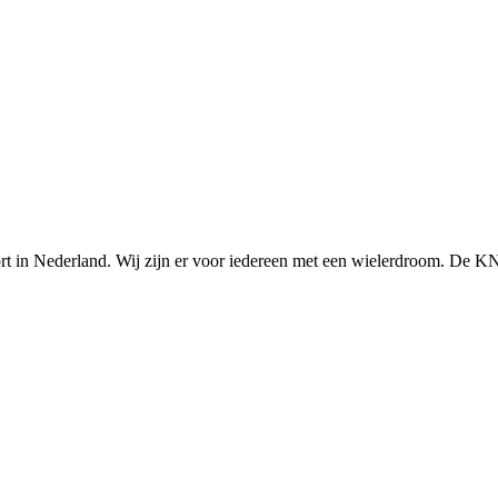
n Nederland. Wij zijn er voor iedereen met een wielerdroom. De KNWU 
Knowledge Base Software powered by Helpjuice