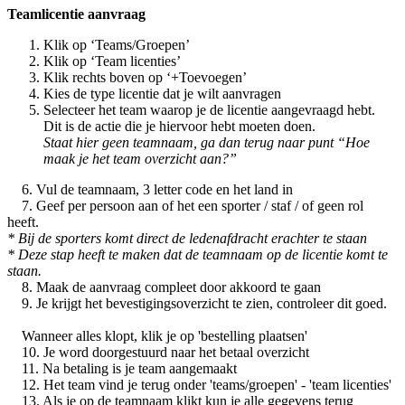
Teamlicentie aanvraag
Klik op ‘Teams/Groepen’
Klik op ‘Team licenties’
Klik rechts boven op ‘+Toevoegen’
Kies de type licentie dat je wilt aanvragen
Selecteer het team waarop je de licentie aangevraagd hebt.
Dit is de actie die je hiervoor hebt moeten doen.
Staat hier geen teamnaam, ga dan terug naar punt “Hoe
maak je het team overzicht aan?”
6. Vul de teamnaam, 3 letter code en het land in
7. Geef per persoon aan of het een sporter / staf / of geen rol
heeft.
* Bij de sporters komt direct de ledenafdracht erachter te staan
* Deze stap heeft te maken dat de teamnaam op de licentie komt te
staan.
8. Maak de aanvraag compleet door akkoord te gaan
9. Je krijgt het bevestigingsoverzicht te zien, controleer dit goed.
Wanneer alles klopt, klik je op 'bestelling plaatsen'
10. Je word doorgestuurd naar het betaal overzicht
11. Na betaling is je team aangemaakt
12. Het team vind je terug onder 'teams/groepen' - 'team licenties'
13. Als je op de teamnaam klikt kun je alle gegevens terug