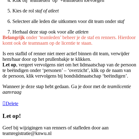
4. Klik bij ‘teamleden’ op ‘+teamleden toevoegen’
5. Kies de rol
staf of atleet
6. Selecteer alle leden die uitkomen voor dit team onder
staf
7. Herhaal deze stap ook voor alle
atleten
Belangrijk
onder ‘teamleden’ beheer je de staf en renners. Hierdoor
komt ook de teamnaam op de licentie te staan.
Is een staflid of renner niet meer actief binnen dit team, verwijder
hem/haar door op het prullenbakje te klikken.
Let op
, vergeet vervolgens niet om het lidmaatschap van de persoon
te beëindigen onder ‘personen’ – ‘overzicht’, klik op de naam van
de persoon, klik vervolgens bij bondslidmaatschap ‘beëindigen’.
Wanneer je deze stap hebt gedaan. Ga je door met de
teamlicentie
aanvraag
Delete
Let op!
Geef bij wijzigingen van renners of stafleden door aan
teamregistratie@knwu.nl