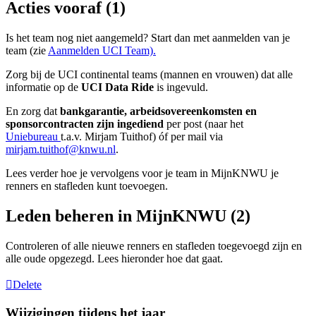
Acties vooraf (1)
Is het team nog niet aangemeld? Start dan met aanmelden van je
team (zie
Aanmelden UCI Team).
Zorg bij de UCI continental teams (mannen en vrouwen) dat alle
informatie op de
UCI Data Ride
is ingevuld.
En zorg dat
bankgarantie, arbeidsovereenkomsten en
sponsorcontracten zijn ingediend
per post (naar het
Uniebureau
t.a.v. Mirjam Tuithof) óf per mail via
mirjam.tuithof@knwu.nl
.
Lees verder hoe je vervolgens voor je team in MijnKNWU je
renners en stafleden kunt toevoegen.
Leden beheren in MijnKNWU (2)
Controleren of alle nieuwe renners en stafleden toegevoegd zijn en
alle oude opgezegd. Lees hieronder hoe dat gaat.
Delete
Wijzigingen tijdens het jaar