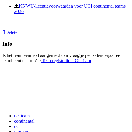
KNWU-licentievoorwaarden voor UCI continental teams
2026
Delete
Info
Is het team eenmaal aangemeld dan vraag je per kalenderjaar een
teamlicentie aan. Zie
Teamregistratie UCI Team
‍.
uci team
continental
uci
women