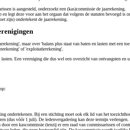
rissen is aangesteld, onderzoekt een (kas)commissie de jaarrekening.
op en legt deze voor aan het orgaan dat volgens de statuten bevoegd is om
et zijn) ondertekent de jaarrekening.
erenigingen
rrekening', maar over 'balans plus staat van baten en lasten met een toeli
nrekening' of 'exploitatierekening'.
 lasten. Een vereniging die dus wel een overzicht van ontvangsten en ui
op:
ening ondertekenen. Bij een stichting moet ook elk lid van het toezicht
en (dus vóór 1 juli). De ledenvergadering kan deze termijn verlengen.
door een kascommissie (tenzij er een raad van commissarissen of contr
twee leden, die geen bestuurslid zijn. De kascommissie wordt jaarlijk