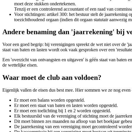
moet deze stukken ondertekenen.
Tenzij er een controlerend accountant of een raad van commissa
Voor stichtingen: artikel 300: het bestuur stelt de jaarrekening 
toezichthoudend orgaan (indien dit orgaan statutair aanwezig mo
Andere benaming dan 'jaarrekening' bij v
Voor een goed begrip: bij verenigingen spreekt de wet niet over de 'jaa
staat van baten en lasten wordt ook vaak gesproken over een 'resultate
Een 'overzicht van ontvangsten en uitgaven' is géén staat van baten en
de wettelijke eisen.
Waar moet de club aan voldoen?
Eigenlijk vallen de eisen dus best mee. Hier sommen we ze nog even 
Er moet een balans worden opgesteld.
Er moet een staat van baten en lasten worden opgesteld.
Er moet een toelichting bij 1 en 2 worden opgesteld.
Elk bestuurslid van de vereniging of stichting moet de jaarrek
Dit moet binnen zes maanden na afloop van het boekjaar gebeur
De jaarrekening van een vereniging moet gecontroleerd worden 
De kascommissie bij een vereniging moet bestaan uit tenminste 