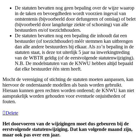
De statuten bevatten nog geen bepaling over de wijze waarop
in de taken en bevoegdheden wordt voorzien ingeval van
ontstentenis (bijvoorbeeld door defungeren of ontslag) of belet
(bijvoorbeeld door langdurige ziekte of schorsing) van alle
bestuurders en/of toezichthouders.
De statuten bevatten nog een bepaling die inhoudt dat een
bestuurder (of toezichthouder) méér stemmen kan uitbrengen
dan alle andere bestuurders bij elkaar. Als zo’n bepaling in de
statuten staat, is deze tot uiterlijk 5 jaar na inwerkingtreding
van de WBTR geldig (of de eerstvolgende statutenwijziging).
N.B. De modelstatuten van de KNWU hebben altijd bepaald
dat elke bestuurder één stem heeft.
Mocht de vereniging of stichting de statuten moeten aanpassen, kan
hiervoor de onderstaande modellen als basis worden gebruikt.
Hieraan kunnen geen rechten worden ontleend; de KNWU kan niet
aansprakelijk worden gehouden voor eventuele onjuistheden of
fouten.
Delete
Het doorvoeren van de wijzigingen moet dus gebeuren bij de
eerstvolgende statutenwijziging. Dat kan volgende maand zijn,
maar ook pas over een jaar.