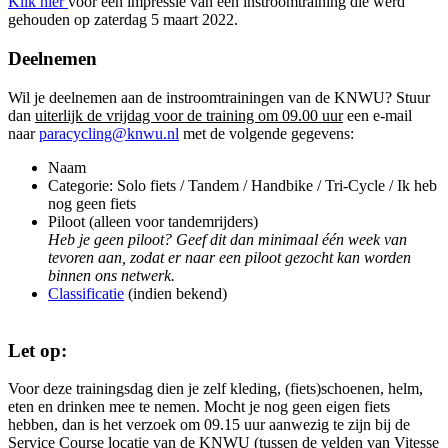
Klik hier
voor een impressie van een instroomtraining die werd
gehouden op zaterdag 5 maart 2022.
Deelnemen
Wil je deelnemen aan de instroomtrainingen van de KNWU? Stuur
dan
uiterlijk de vrijdag voor de training om 09.00 uur
een e-mail
naar
paracycling@knwu.nl
met de volgende gegevens:
Naam
Categorie: Solo fiets / Tandem / Handbike / Tri-Cycle / Ik heb
nog geen fiets
Piloot (alleen voor tandemrijders)
Heb je geen piloot? Geef dit dan minimaal één week van
tevoren aan, zodat er naar een piloot gezocht kan worden
binnen ons netwerk.
Classificatie
(indien bekend)
Let op:
Voor deze trainingsdag dien je zelf kleding, (fiets)schoenen, helm,
eten en drinken mee te nemen. Mocht je nog geen eigen fiets
hebben, dan is het verzoek om 09.15 uur aanwezig te zijn bij de
Service Course locatie van de KNWU (tussen de velden van Vitesse