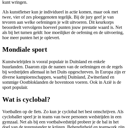
kunt wringen.
Als kunstfietser kun je individueel in actie komen, maar ook met
twee, vier of zes ploeggenoten tegelijk. Bij de jury geef je van
tevoren aan welke oefeningen je wilt uitvoeren. Dit keurkorps
beoordeelt vervolgens hoeveel punten jouw prestatie waard is. Net
als bij het turnen geldt: hoe moeilijker de oefening en de uitvoering,
hoe meer punten het je oplevert.
Mondiale sport
Kunstwielrijden is vooral populair in Duitsland en enkele
buurlanden. Daarom zijn de namen van de oefeningen en de regels
bij wedstrijden allemaal in het Duits opgeschreven. In Europa zijn er
diverse kampioenschappen, waarbij Duitsland, Zwitserland en
sommige Oostbloklanden de boventoon voeren. Ook in Azië is de
sport populair.
Wat is cyclobal?
Voetballen op de fiets. Zo kun je cyclobal het best omschrijven. Als
cycloballer speel je in teams van twee personen wedstrijden in een
gymzaal. Net als bij een voetbalwedstrijd probeer je de bal in het
doel van de tegenstander te krijgen. Behendigheid en teamwork zijn