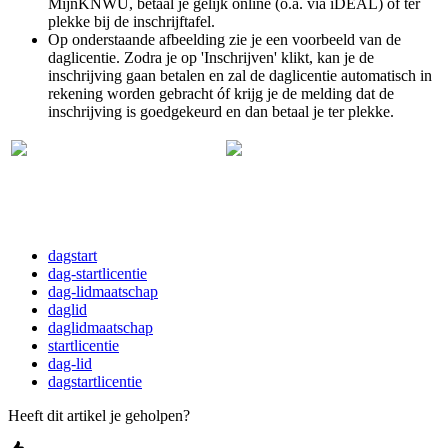
MijnKNWU, betaal je gelijk online (o.a. via iDEAL) of ter
plekke bij de inschrijftafel.
Op onderstaande afbeelding zie je een voorbeeld van de
daglicentie. Zodra je op 'Inschrijven' klikt, kan je de
inschrijving gaan betalen en zal de daglicentie automatisch in
rekening worden gebracht óf krijg je de melding dat de
inschrijving is goedgekeurd en dan betaal je ter plekke.
dagstart
dag-startlicentie
dag-lidmaatschap
daglid
daglidmaatschap
startlicentie
dag-lid
dagstartlicentie
Heeft dit artikel je geholpen?