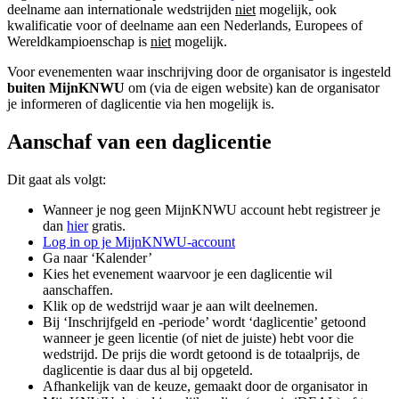
deelname aan internationale wedstrijden
niet
mogelijk, ook
kwalificatie voor of deelname aan een Nederlands, Europees of
Wereldkampioenschap is
niet
mogelijk.
Voor evenementen waar inschrijving door de organisator is ingesteld
buiten MijnKNWU
om (via de eigen website) kan de organisator
je informeren of daglicentie via hen mogelijk is.
Aanschaf van een daglicentie
Dit gaat als volgt:
Wanneer je nog geen MijnKNWU account hebt registreer je
dan
hier
gratis.
Log in op je
MijnKNWU
-account
Ga naar ‘Kalender’
Kies het evenement waarvoor je een daglicentie wil
aanschaffen.
Klik op de wedstrijd waar je aan wilt deelnemen.
Bij ‘Inschrijfgeld en -periode’ wordt ‘daglicentie’ getoond
wanneer je geen licentie (of niet de juiste) hebt voor die
wedstrijd. De prijs die wordt getoond is de totaalprijs, de
daglicentie is daar dus al bij opgeteld.
Afhankelijk van de keuze, gemaakt door de organisator in