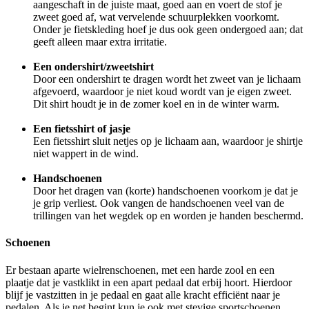
aangeschaft in de juiste maat, goed aan en voert de stof je
zweet goed af, wat vervelende schuurplekken voorkomt.
Onder je fietskleding hoef je dus ook geen ondergoed aan; dat
geeft alleen maar extra irritatie.
Een ondershirt/zweetshirt
Door een ondershirt te dragen wordt het zweet van je lichaam
afgevoerd, waardoor je niet koud wordt van je eigen zweet.
Dit shirt houdt je in de zomer koel en in de winter warm.
Een fietsshirt of jasje
Een fietsshirt sluit netjes op je lichaam aan, waardoor je shirtje
niet wappert in de wind.
Handschoenen
Door het dragen van (korte) handschoenen voorkom je dat je
je grip verliest. Ook vangen de handschoenen veel van de
trillingen van het wegdek op en worden je handen beschermd.
Schoenen
Er bestaan aparte wielrenschoenen, met een harde zool en een
plaatje dat je vastklikt in een apart pedaal dat erbij hoort. Hierdoor
blijf je vastzitten in je pedaal en gaat alle kracht efficiënt naar je
pedalen. Als je net begint kun je ook met stevige sportschoenen