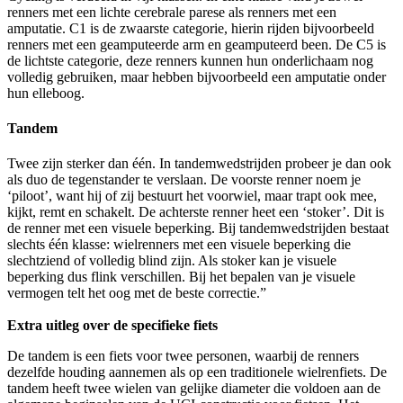
renners met een lichte cerebrale parese als renners met een
amputatie. C1 is de zwaarste categorie, hierin rijden bijvoorbeeld
renners met een geamputeerde arm en geamputeerd been. De C5 is
de lichtste categorie, deze renners kunnen hun onderlichaam nog
volledig gebruiken, maar hebben bijvoorbeeld een amputatie onder
hun elleboog.
Tandem
Twee zijn sterker dan één. In tandemwedstrijden probeer je dan ook
als duo de tegenstander te verslaan. De voorste renner noem je
‘piloot’, want hij of zij bestuurt het voorwiel, maar trapt ook mee,
kijkt, remt en schakelt. De achterste renner heet een ‘stoker’. Dit is
de renner met een visuele beperking. Bij tandemwedstrijden bestaat
slechts één klasse: wielrenners met een visuele beperking die
slechtziend of volledig blind zijn. Als stoker kan je visuele
beperking dus flink verschillen. Bij het bepalen van je visuele
vermogen telt het oog met de beste correctie.”
Extra uitleg over de specifieke fiets
De tandem is een fiets voor twee personen, waarbij de renners
dezelfde houding aannemen als op een traditionele wielrenfiets. De
tandem heeft twee wielen van gelijke diameter die voldoen aan de