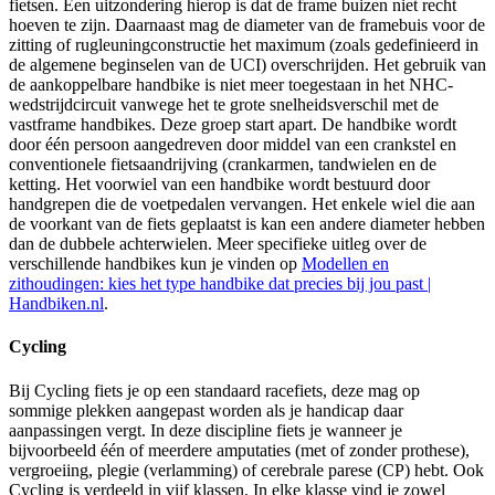
fietsen. Een uitzondering hierop is dat de frame buizen niet recht
hoeven te zijn. Daarnaast mag de diameter van de framebuis voor de
zitting of rugleuningconstructie het maximum (zoals gedefinieerd in
de algemene beginselen van de UCI) overschrijden. Het gebruik van
de aankoppelbare handbike is niet meer toegestaan in het NHC-
wedstrijdcircuit vanwege het te grote snelheidsverschil met de
vastframe handbikes. Deze groep start apart. De handbike wordt
door één persoon aangedreven door middel van een crankstel en
conventionele fietsaandrijving (crankarmen, tandwielen en de
ketting. Het voorwiel van een handbike wordt bestuurd door
handgrepen die de voetpedalen vervangen. Het enkele wiel die aan
de voorkant van de fiets geplaatst is kan een andere diameter hebben
dan de dubbele achterwielen. Meer specifieke uitleg over de
verschillende handbikes kun je vinden op
Modellen en
zithoudingen: kies het type handbike dat precies bij jou past |
Handbiken.nl
.
Cycling
Bij Cycling fiets je op een standaard racefiets, deze mag op
sommige plekken aangepast worden als je handicap daar
aanpassingen vergt. In deze discipline fiets je wanneer je
bijvoorbeeld één of meerdere amputaties (met of zonder prothese),
vergroeiing, plegie (verlamming) of cerebrale parese (CP) hebt. Ook
Cycling is verdeeld in vijf klassen. In elke klasse vind je zowel