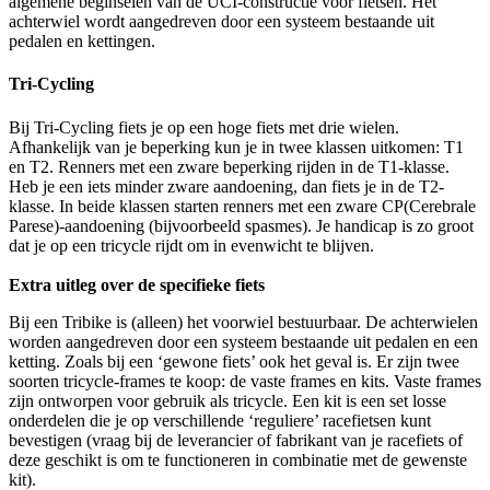
algemene beginselen van de UCI-constructie voor fietsen. Het
achterwiel wordt aangedreven door een systeem bestaande uit
pedalen en kettingen.
Tri-Cycling
Bij Tri-Cycling fiets je op een hoge fiets met drie wielen.
Afhankelijk van je beperking kun je in twee klassen uitkomen: T1
en T2. Renners met een zware beperking rijden in de T1-klasse.
Heb je een iets minder zware aandoening, dan fiets je in de T2-
klasse. In beide klassen starten renners met een zware CP(Cerebrale
Parese)-aandoening (bijvoorbeeld spasmes). Je handicap is zo groot
dat je op een tricycle rijdt om in evenwicht te blijven.
Extra uitleg over de specifieke fiets
Bij een Tribike is (alleen) het voorwiel bestuurbaar. De achterwielen
worden aangedreven door een systeem bestaande uit pedalen en een
ketting. Zoals bij een ‘gewone fiets’ ook het geval is. Er zijn twee
soorten tricycle-frames te koop: de vaste frames en kits. Vaste frames
zijn ontworpen voor gebruik als tricycle. Een kit is een set losse
onderdelen die je op verschillende ‘reguliere’ racefietsen kunt
bevestigen (vraag bij de leverancier of fabrikant van je racefiets of
deze geschikt is om te functioneren in combinatie met de gewenste
kit).