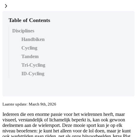
chevron_right
Table of Contents
Disciplines
Handbiken
Cycling
Tandem
Tri-Cycling
ID-Cycling
Laatste update: March 9th, 2026
Iedereen die een enorme passie voor het wielrennen heeft, maar
visueel, verstandelijk of lichamelijk beperkt is, kan ook gewoon
deelnemen aan de wielersport. Deze mooie sport kun je op elk
niveau beoefenen: je kunt het alleen voor de lol doen, maar je kunt
ook wedstrijden gaan rijden, net als onze bijvoorbeelden Jetze Plat,