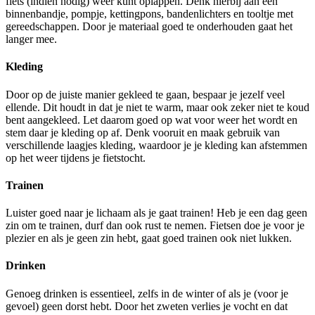
fiets (indien nodig) weer kunt oplappen. Denk hierbij aan een
binnenbandje, pompje, kettingpons, bandenlichters en tooltje met
gereedschappen. Door je materiaal goed te onderhouden gaat het
langer mee.
Kleding
Door op de juiste manier gekleed te gaan, bespaar je jezelf veel
ellende. Dit houdt in dat je niet te warm, maar ook zeker niet te koud
bent aangekleed. Let daarom goed op wat voor weer het wordt en
stem daar je kleding op af. Denk vooruit en maak gebruik van
verschillende laagjes kleding, waardoor je je kleding kan afstemmen
op het weer tijdens je fietstocht.
Trainen
Luister goed naar je lichaam als je gaat trainen! Heb je een dag geen
zin om te trainen, durf dan ook rust te nemen. Fietsen doe je voor je
plezier en als je geen zin hebt, gaat goed trainen ook niet lukken.
Drinken
Genoeg drinken is essentieel, zelfs in de winter of als je (voor je
gevoel) geen dorst hebt. Door het zweten verlies je vocht en dat