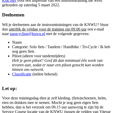
Klik hier
voor een impressie van een instroomtraining die werd
gehouden op zaterdag 5 maart 2022.
Deelnemen
Wil je deelnemen aan de instroomtrainingen van de KNWU? Stuur
dan
uiterlijk de vrijdag voor de training om 09.00 uur
een e-mail
naar
paracycling@knwu.nl
met de volgende gegevens:
Naam
Categorie: Solo fiets / Tandem / Handbike / Tri-Cycle / Ik heb
nog geen fiets
Piloot (alleen voor tandemrijders)
Heb je geen piloot? Geef dit dan minimaal één week van
tevoren aan, zodat er naar een piloot gezocht kan worden
binnen ons netwerk.
Classificatie
(indien bekend)
Let op:
Voor deze trainingsdag dien je zelf kleding, (fiets)schoenen, helm,
eten en drinken mee te nemen. Mocht je nog geen eigen fiets
hebben, dan is het verzoek om 09.15 uur aanwezig te zijn bij de
Service Course locatie van de KNWU (tussen de velden van Vitesse