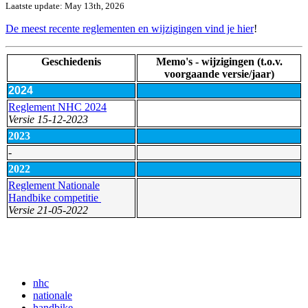
Laatste update: May 13th, 2026
De meest recente reglementen en wijzigingen vind je hier
!
Geschiedenis
Memo's - wijzigingen (t.o.v.
voorgaande versie/jaar)
2024
Reglement NHC 2024
Versie 15-12-2023
2023
-
2022
Reglement Nationale
Handbike competitie
Versie 21-05-2022
nhc
nationale
handbike