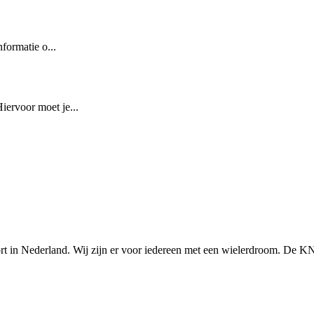
formatie o...
iervoor moet je...
n Nederland. Wij zijn er voor iedereen met een wielerdroom. De KNWU 
Knowledge Base Software powered by Helpjuice