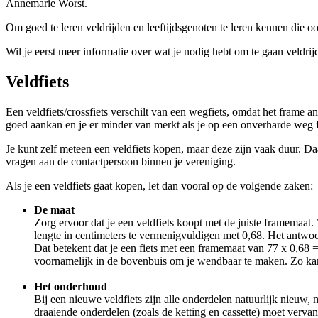
Annemarie Worst.
Om goed te leren veldrijden en leeftijdsgenoten te leren kennen die o
Wil je eerst meer informatie over wat je nodig hebt om te gaan veldri
Veldfi
ets
Een veldfiets/crossfiets verschilt van een wegfiets, omdat het frame 
goed aankan en je er minder van merkt als je op een onverharde weg fi
Je kunt zelf meteen een veldfiets kopen, maar deze zijn vaak duur. Daar
vragen aan de contactpersoon binnen je vereniging.
Als je een veldfiets gaat kopen, let dan vooral op de volgende zaken:
De maat
Zorg ervoor dat je een veldfiets koopt met de juiste framemaat.
lengte in centimeters te vermenigvuldigen met 0,68. Het antwoo
Dat betekent dat je een fiets met een framemaat van 77 x 0,68 = 
voornamelijk in de bovenbuis om je wendbaar te maken. Zo kan j
Het onderhoud
Bij een nieuwe veldfiets zijn alle onderdelen natuurlijk nieuw, 
draaiende onderdelen (zoals de ketting en cassette) moet verva