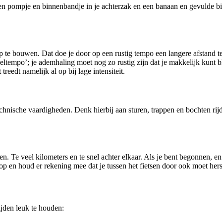
t een pompje en binnenbandje in je achterzak en een banaan en gevulde 
 op te bouwen. Dat doe je door op een rustig tempo een langere afstand t
ltempo’; je ademhaling moet nog zo rustig zijn dat je makkelijk kunt bli
reedt namelijk al op bij lage intensiteit.
echnische vaardigheden. Denk hierbij aan sturen, trappen en bochten ri
n. Te veel kilometers en te snel achter elkaar. Als je bent begonnen, en
op en houd er rekening mee dat je tussen het fietsen door ook moet hers
ijden leuk te houden: