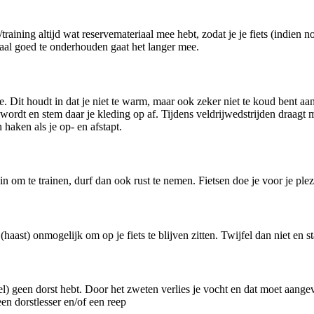
/training altijd wat reservemateriaal mee hebt, zodat je je fiets (indie
aal goed te onderhouden gaat het langer mee.
nde. Dit houdt in dat je niet te warm, maar ook zeker niet te koud bent
rdt en stem daar je kleding op af. Tijdens veldrijwedstrijden draagt m
 haken als je op- en afstapt.
in om te trainen, durf dan ook rust te nemen. Fietsen doe je voor je plez
haast) onmogelijk om op je fiets te blijven zitten. Twijfel dan niet en 
voel) geen dorst hebt. Door het zweten verlies je vocht en dat moet aang
en dorstlesser en/of een reep