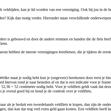
ok veldrijden, kan je lid worden van een vereniging. Ook bij jou in de b
jden? Kijk dan rustig verder. Hieronder staan verschillende onderwerpe
anders is gebouwd en door de andere remmen en banden die de fiets heef
etst.
om hebben de meeste verenigingen leenfietsen, die je tijdens de eerste t
 Welke maat je nodig hebt kun je (ongeveer) berekenen door eerst je bin
rd hiervan rond je naar beneden af en dat is een indicatie voor je fram
52,36 = 52 centimeter nodig hebt. Voor je veldfiets geldt vaak dat deze i
e overal goed bij en houd je de controle over je veldfiets.
maar als je besluit een tweedehands veldfiets te kopen, dan zijn de onde
ngen, dan kan dat nog veel extra geld gaan kosten. Een veldfiets heeft