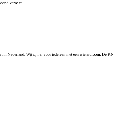
or diverse ca...
n Nederland. Wij zijn er voor iedereen met een wielerdroom. De KNWU 
Knowledge Base Software powered by Helpjuice