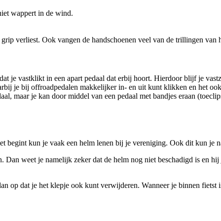
 niet wappert in de wind.
e grip verliest. Ook vangen de handschoenen veel van de trillingen va
je vastklikt in een apart pedaal dat erbij hoort. Hierdoor blijf je vastzi
bij je bij offroadpedalen makkelijker in- en uit kunt klikken en het oo
daal, maar je kan door middel van een pedaal met bandjes eraan (toeclips)
net begint kun je vaak een helm lenen bij je vereniging. Ook dit kun je 
. Dan weet je namelijk zeker dat de helm nog niet beschadigd is en hij 
an op dat je het klepje ook kunt verwijderen. Wanneer je binnen fietst is