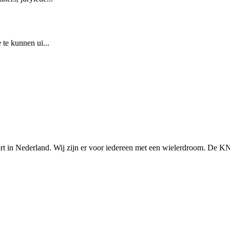
 te kunnen ui...
n Nederland. Wij zijn er voor iedereen met een wielerdroom. De KNWU 
Knowledge Base Software powered by Helpjuice