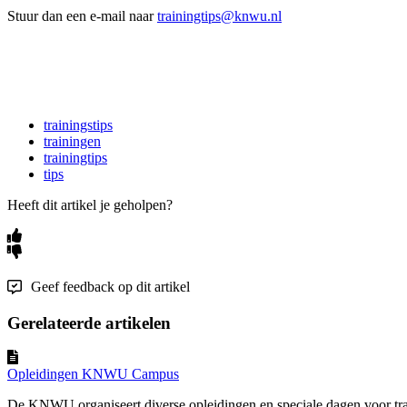
Stuur dan een e-mail naar
trainingtips@knwu.nl
trainingstips
trainingen
trainingtips
tips
Heeft dit artikel je geholpen?
Geef feedback op dit artikel
Gerelateerde artikelen
Opleidingen KNWU Campus
De KNWU organiseert diverse opleidingen en speciale dagen voor train