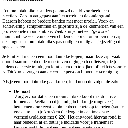
Een mountainbike is anders gebouwd dan bijvoorbeeld een
racefiets. Ze zijn aangepast aan het terrein en de ondergrond.
Daarom hebben ze bredere banden met meer profiel. Voor- en
achtervering, schijfremmen en gripshifts zijn de kenmerken van een
professionele mountainbike. Vaak kun je met een ‘gewone’
mountainbike veel van de verschillende sporten uitproberen en zijn
de aangepaste mountainbikes pas nodig en nuttig als je jezelf gaat
specialiseren.
Je kunt zelf meteen een mountainbike kopen, maar deze zijn vaak
duur. Daarom hebben de meeste verenigingen leenfietsen, die je
tijdens de eerste trainingen kunt lenen om te kijken of het iets voor je
is. Dit kun je vragen aan de contactpersoon binnen je vereniging.
Als je een mountainbike gaat kopen, let dan op de volgende zaken:
De maat
Zorg ervoor dat je een mountainbike koopt met de juiste
framemaat. Welke maat je nodig hebt kun je (ongeveer)
berekenen door eerst je binnenbeenlengte op te meten (van je
voeten tot aan je kruis) en die lengte in centimeters te
vermenigvuldigen met 0,226. Het antwoord hiervan rond je
naar beneden af en dat is je indicatie voor je framemaat.
Bijvoorbeeld: Je hebt een binnenbeenlengte van 77