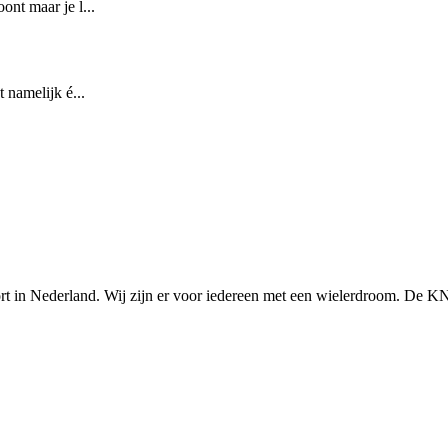
nt maar je l...
 namelijk é...
n Nederland. Wij zijn er voor iedereen met een wielerdroom. De KNWU 
Knowledge Base Software powered by Helpjuice