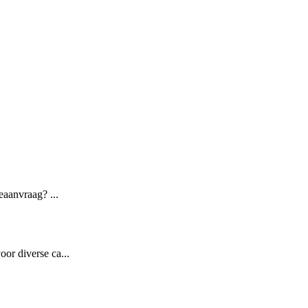
eaanvraag? ...
or diverse ca...