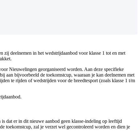
n zij deelnemen in het wedstrijdaanbod voor klasse 1 tot en met
akket.
n voor Nieuwelingen georganiseerd worden. Aan deze specifieke
bij aan bijvoorbeeld de toekomstcup, waaraan je kan deelnemen met
den te rijden of wedstrijden voor de breedtesport (zoals klasse 1 t/m
rijdaanbod.
 dat er in dit nieuwe aanbod geen klasse-indeling op leeftijd
s de toekomstcup, zal je verzet wel gecontroleerd worden en dien je