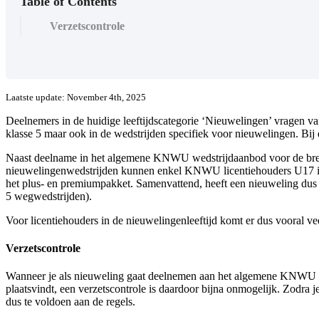
Table of Contents
Verzetscontrole
Laatste update: November 4th, 2025
Deelnemers in de huidige leeftijdscategorie ‘Nieuwelingen’ vragen 
klasse 5 maar ook in de wedstrijden specifiek voor nieuwelingen. Bij 
Naast deelname in het algemene KNWU wedstrijdaanbod voor de breedt
nieuwelingenwedstrijden kunnen enkel KNWU licentiehouders U17 in d
het plus- en premiumpakket. Samenvattend, heeft een nieuweling dus al
5 wegwedstrijden).
Voor licentiehouders in de nieuwelingenleeftijd komt er dus vooral v
Verzetscontrole
Wanneer je als nieuweling gaat deelnemen aan het algemene KNWU wedst
plaatsvindt, een verzetscontrole is daardoor bijna onmogelijk. Zodra j
dus te voldoen aan de regels.