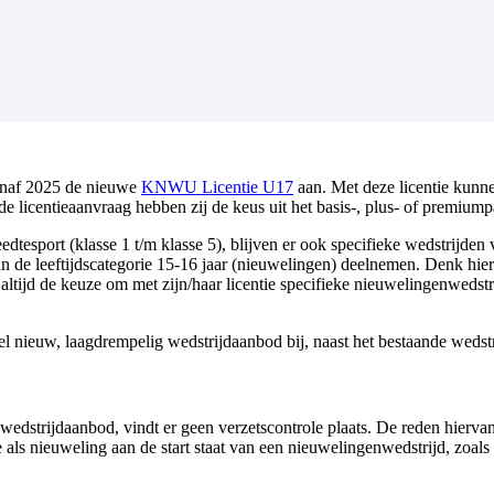
vanaf 2025 de nieuwe
KNWU Licentie U17
aan. Met deze licentie kunne
de licentieaanvraag hebben zij de keus uit het basis-, plus- of premiump
esport (klasse 1 t/m klasse 5), blijven er ook specifieke wedstrijde
e leeftijdscategorie 15-16 jaar (nieuwelingen) deelnemen. Denk hier
tijd de keuze om met zijn/haar licentie specifieke nieuwelingenwedstrij
eel nieuw, laagdrempelig wedstrijdaanbod bij, naast het bestaande wedst
rijdaanbod, vindt er geen verzetscontrole plaats. De reden hiervan is
e als nieuweling aan de start staat van een nieuwelingenwedstrijd, zoal