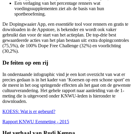
Een verlaging van het percentage renners wat
voedingssupplementen ziet als de basis van hun
sportbeoefening.
De Dopingwaaier App, een essentiële tool voor renners en gratis te
downloaden in de Appstore, is bekender en wordt ook vaker
gebruikt dan voor de start van het actieplan. De top-drie best
gewaardeerde acties van het plan bestaan uit: extra dopingcontroles
(75,5%), de 100% Dope Free Challenge (32%) en voorlichting
(30,2%).
De feiten op een rij
In onderstaande infographic vind je een kort overzicht van wat er
precies gedaan is in het kader van ‘Koersen op een schone sport’ en
de meest in het oog springende effecten als het gaat om de gewenste
cultuurverandering. Het gehele rapport naar aanleiding van de 1-
meting die is uitgevoerd onder KNWU-leden is hieronder te
downloaden.
KOESS: Wat is er gebeurd?
Rapport KNWU Eenmeting - 2015
Het verhaal van Rudi Kemna