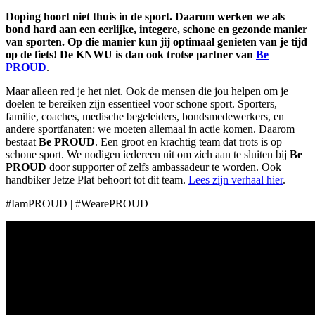
Doping hoort niet thuis in de sport. Daarom werken we als
bond hard aan een eerlijke, integere, schone en gezonde manier
van sporten. Op die manier kun jij optimaal genieten van je tijd
op de fiets! De KNWU is dan ook trotse partner van
Be
PROUD
.
Maar alleen red je het niet. Ook de mensen die jou helpen om je
doelen te bereiken zijn essentieel voor schone sport. Sporters,
familie, coaches, medische begeleiders, bondsmedewerkers, en
andere sportfanaten: we moeten allemaal in actie komen. Daarom
bestaat
Be PROUD
. Een groot en krachtig team dat trots is op
schone sport. We nodigen iedereen uit om zich aan te sluiten bij
Be
PROUD
door supporter of zelfs ambassadeur te worden. Ook
handbiker Jetze Plat behoort tot dit team.
Lees zijn verhaal hier
.
#IamPROUD | #WearePROUD