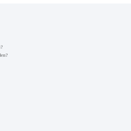
u?
len?