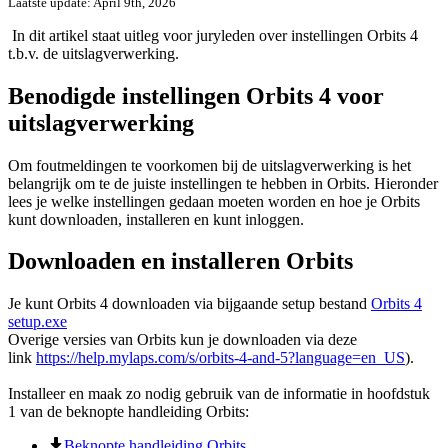
Laatste update: April 9th, 2026
In dit artikel staat uitleg voor juryleden over instellingen Orbits 4
t.b.v. de uitslagverwerking.
Benodigde instellingen Orbits 4 voor
uitslagverwerking
Om foutmeldingen te voorkomen bij de uitslagverwerking is het
belangrijk om te de juiste instellingen te hebben in Orbits. Hieronder
lees je welke instellingen gedaan moeten worden en hoe je Orbits
kunt downloaden, installeren en kunt inloggen.
Downloaden en installeren Orbits
Je kunt Orbits 4 downloaden via bijgaande setup bestand
Orbits 4
setup.exe
Overige versies van Orbits kun je downloaden via deze
link
https://help.mylaps.com/s/orbits-4-and-5?language=en_US
).
Installeer en maak zo nodig gebruik van de informatie in hoofdstuk
1 van de beknopte handleiding Orbits:
Beknopte handleiding Orbits