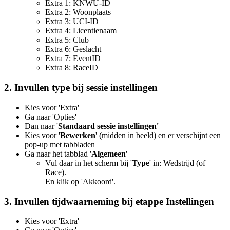
Extra 1: KNWU-ID
Extra 2: Woonplaats
Extra 3: UCI-ID
Extra 4: Licentienaam
Extra 5: Club
Extra 6: Geslacht
Extra 7: EventID
Extra 8: RaceID
2. Invullen type bij sessie instellingen
Kies voor 'Extra'
Ga naar 'Opties'
Dan naar '
Standaard sessie instellingen'
Kies voor '
Bewerken
' (midden in beeld) en er verschijnt een
pop-up met tabbladen
Ga naar het tabblad '
Algemeen
'
Vul daar in het scherm bij '
Type
' in: Wedstrijd (of
Race).
En klik op 'Akkoord'.
3. Invullen tijdwaarneming bij etappe Instellingen
Kies voor 'Extra'