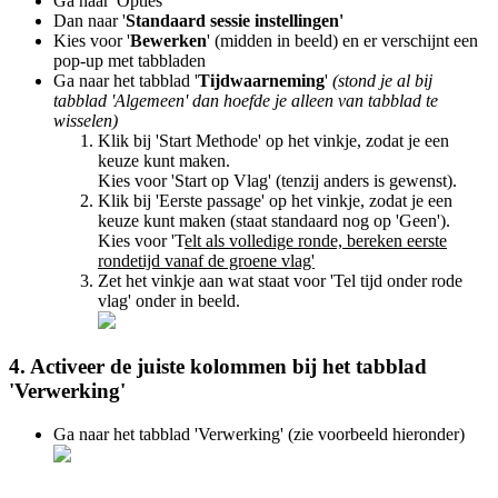
Ga naar 'Opties'
Dan naar '
Standaard sessie instellingen'
Kies voor '
Bewerken
' (midden in beeld) en er verschijnt een
pop-up met tabbladen
Ga naar het tabblad '
Tijdwaarneming
'
(stond je al bij
tabblad 'Algemeen' dan hoefde je alleen van tabblad te
wisselen)
Klik bij 'Start Methode' op het vinkje, zodat je een
keuze kunt maken.
Kies voor 'Start op Vlag' (tenzij anders is gewenst).
Klik bij 'Eerste passage' op het vinkje, zodat je een
keuze kunt maken (staat standaard nog op 'Geen').
Kies voor 'T
elt als volledige ronde, bereken eerste
rondetijd vanaf de groene vlag'
Zet het vinkje aan wat staat voor 'Tel tijd onder rode
vlag' onder in beeld.
4. Activeer de juiste kolommen bij het tabblad
'Verwerking'
Ga naar het tabblad 'Verwerking' (zie voorbeeld hieronder)