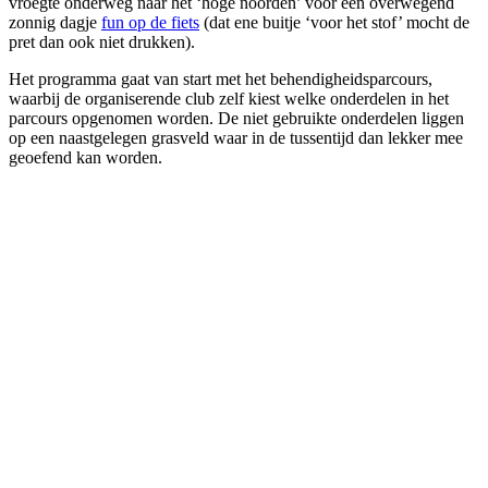
vroegte onderweg naar het ‘hoge noorden’ voor een overwegend
zonnig dagje
fun op de fiets
(dat ene buitje ‘voor het stof’ mocht de
pret dan ook niet drukken).
Het programma gaat van start met het behendigheidsparcours,
waarbij de organiserende club zelf kiest welke onderdelen in het
parcours opgenomen worden. De niet gebruikte onderdelen liggen
op een naastgelegen grasveld waar in de tussentijd dan lekker mee
geoefend kan worden.