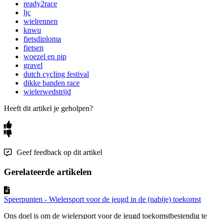
ready2race
ljc
wielrennen
knwu
fietsdiploma
fietsen
woezel en pip
gravel
dutch cycling festival
dikke banden race
wielerwedstrijd
Heeft dit artikel je geholpen?
Geef feedback op dit artikel
Gerelateerde artikelen
Speerpunten - Wielersport voor de jeugd in de (nabije) toekomst
Ons doel is om de wielersport voor de jeugd toekomstbestendig te