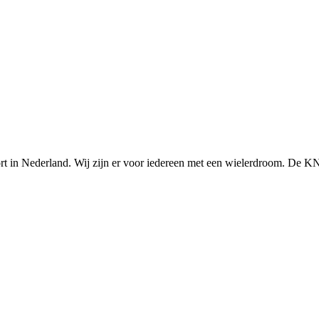
n Nederland. Wij zijn er voor iedereen met een wielerdroom. De KNWU 
Knowledge Base Software powered by Helpjuice